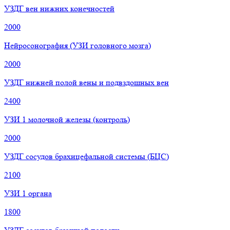
УЗДГ вен нижних конечностей
2000
Нейросонография (УЗИ головного мозга)
2000
УЗДГ нижней полой вены и подвздошных вен
2400
УЗИ 1 молочной железы (контроль)
2000
УЗДГ сосудов брахицефальной системы (БЦС)
2100
УЗИ 1 органа
1800