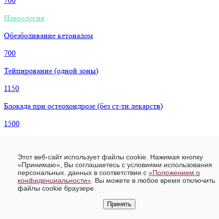
700
Неврология
Обезболивание кетоналом
700
Тейпирование (одной зоны)
1150
Блокада при остеохондрозе (без ст-ти лекарств)
1500
Флебология
Этот веб-сайт использует файлы cookie. Нажимая кнопку
Рефлексотерапия
«Принимаю», Вы соглашаетесь с условиями использования
персональных. данных в соответствии c
«Положением о
1 сеанс рефлексотерапии
конфиденциальности»
. Вы можете в любое время отключить
файлы cookie браузере.
1900
Принять
Консультация рефлексотерапевта