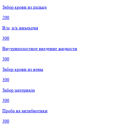
Забор крови из пальца
200
В/м, п/к инъекция
300
Внутриполостное введение жидкости
300
Забор крови из вены
300
Забор материала
300
Проба на антибиотики
300