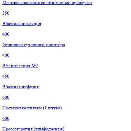
Местная анастезия со стоимостью препарата
350
В/венная инъекция
400
Установка суточного монитора
400
В/м инъекция №2
450
В/венная инфузия
600
Постановка пиявки (1 штука)
600
Прессотерапия (лимфодренаж)