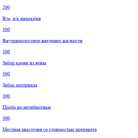
200
В/м, п/к инъекция
300
Внутриполостное введение жидкости
300
Забор крови из вены
300
Забор материала
300
Проба на антибиотики
300
Местная анастезия со стоимостью препарата