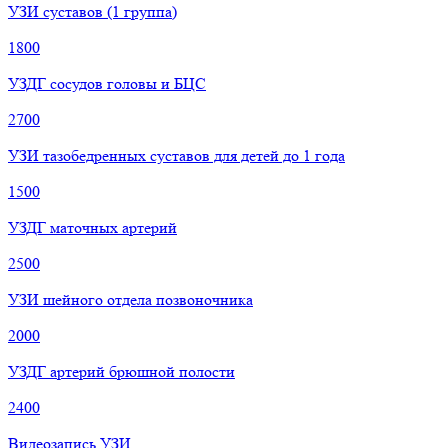
УЗИ суставов (1 группа)
1800
УЗДГ сосудов головы и БЦС
2700
УЗИ тазобедренных суставов для детей до 1 года
1500
УЗДГ маточных артерий
2500
УЗИ шейного отдела позвоночника
2000
УЗДГ артерий брюшной полости
2400
Видеозапись УЗИ