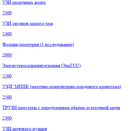
УЗИ молочных желёз
2300
УЗИ органов малого таза
2400
Фолликулометрия (1 исследование)
2000
Эхогистеросальпингоскопия (ЭхоГСС)
5200
УЗДГ МППК (маточно-плацентарно-плодового кровотока)
2500
ТРУЗИ простаты с определением объёма остаточной мочи
2300
УЗИ мочевого пузыря