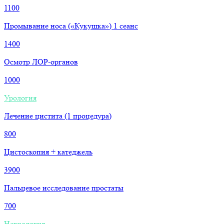
1100
Промывание носа («Кукушка») 1 сеанс
1400
Осмотр ЛОР-органов
1000
Урология
Лечение цистита (1 процедура)
800
Цистоскопия + катеджель
3900
Пальцевое исследование простаты
700
Неврология