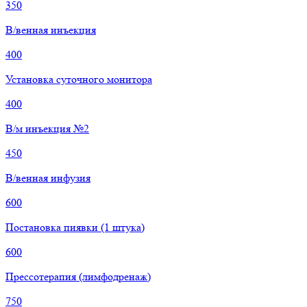
350
В/венная инъекция
400
Установка суточного монитора
400
В/м инъекция №2
450
В/венная инфузия
600
Постановка пиявки (1 штука)
600
Прессотерапия (лимфодренаж)
750