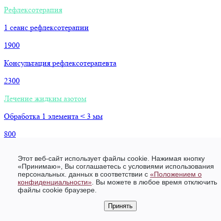
Рефлексотерапия
1 сеанс рефлексотерапии
1900
Консультация рефлексотерапевта
2300
Лечение жидким азотом
Обработка 1 элемента < 3 мм
800
Обработка 1 элемента > 3мм
Этот веб-сайт использует файлы cookie. Нажимая кнопку
«Принимаю», Вы соглашаетесь с условиями использования
800
персональных. данных в соответствии c
«Положением о
конфиденциальности»
. Вы можете в любое время отключить
Криотерапия при хроническом фарингите (тяжёлая форма)
файлы cookie браузере.
1300
Принять