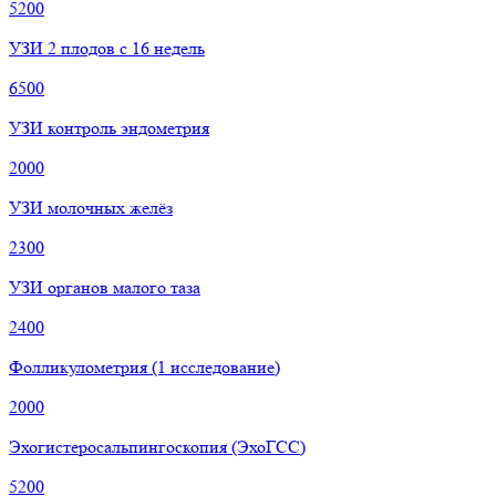
5200
УЗИ 2 плодов с 16 недель
6500
УЗИ контроль эндометрия
2000
УЗИ молочных желёз
2300
УЗИ органов малого таза
2400
Фолликулометрия (1 исследование)
2000
Эхогистеросальпингоскопия (ЭхоГСС)
5200