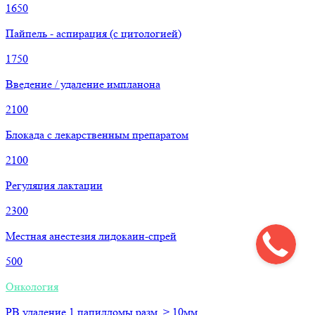
1650
Пайпель - аспирация (с цитологией)
1750
Введение / удаление импланона
2100
Блокада с лекарственным препаратом
2100
Регуляция лактации
2300
Местная анестезия лидокаин-спрей
500
Онкология
РВ удаление 1 папилломы разм. > 10мм