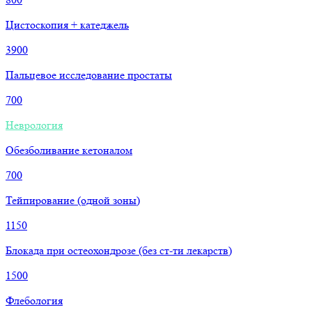
Цистоскопия + катеджель
3900
Пальцевое исследование простаты
700
Неврология
Обезболивание кетоналом
700
Тейпирование (одной зоны)
1150
Блокада при остеохондрозе (без ст-ти лекарств)
1500
Флебология