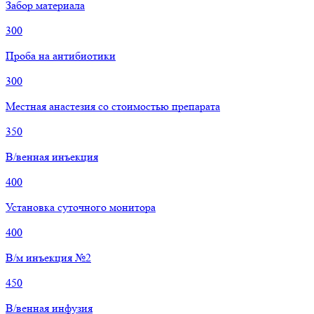
Забор материала
300
Проба на антибиотики
300
Местная анастезия со стоимостью препарата
350
В/венная инъекция
400
Установка суточного монитора
400
В/м инъекция №2
450
В/венная инфузия