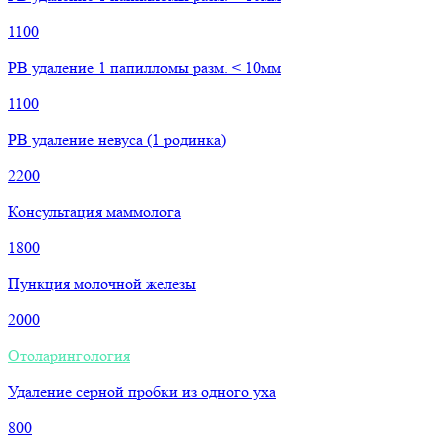
1100
РВ удаление 1 папилломы разм. < 10мм
1100
РВ удаление невуса (1 родинка)
2200
Консультация маммолога
1800
Пункция молочной железы
2000
Отоларингология
Удаление серной пробки из одного уха
800