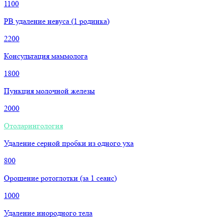
1100
РВ удаление невуса (1 родинка)
2200
Консультация маммолога
1800
Пункция молочной железы
2000
Отоларингология
Удаление серной пробки из одного уха
800
Орошение ротоглотки (за 1 сеанс)
1000
Удаление инородного тела