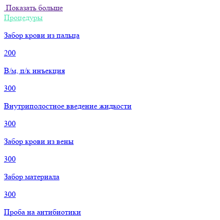
Показать больше
Процедуры
Забор крови из пальца
200
В/м, п/к инъекция
300
Внутриполостное введение жидкости
300
Забор крови из вены
300
Забор материала
300
Проба на антибиотики