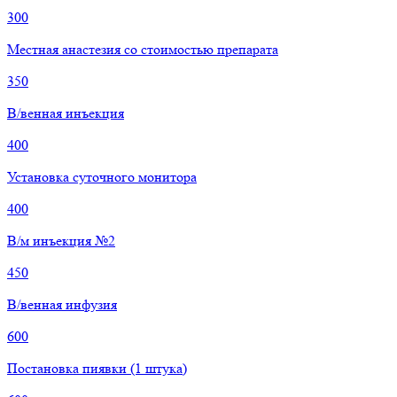
300
Местная анастезия со стоимостью препарата
350
В/венная инъекция
400
Установка суточного монитора
400
В/м инъекция №2
450
В/венная инфузия
600
Постановка пиявки (1 штука)