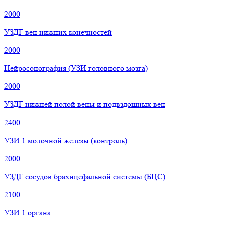
2000
УЗДГ вен нижних конечностей
2000
Нейросонография (УЗИ головного мозга)
2000
УЗДГ нижней полой вены и подвздошных вен
2400
УЗИ 1 молочной железы (контроль)
2000
УЗДГ сосудов брахицефальной системы (БЦС)
2100
УЗИ 1 органа